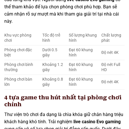
thể tham khảo để lựa chọn phòng chơi phù hợp. Bạn sẽ
cảm nhận rõ sự mượt mà khi tham gia giải trí tại nhà cái
này.
Khu vực phòng
Tốc độ trễ
Số lượng khung
Chất lượng
chơi
hình
hình
phát
Phòng chơi đặc
Dưới 0.5
Đạt 60 khung
Độ nét 4K
biệt
giây
hình
Phòng chơi bình
Khoảng 1.2
Đạt 60 khung
Độ nét Full
thường
giây
hình
HD
Phòng chơi bàn
Khoảng 0.8
Đạt 60 khung
Độ nét 4K
lớn
giây
hình
4 tựa game thu hút nhất tại phòng chơi
chính
Thư viện trò chơi đa dạng là chìa khóa giữ chân hàng triệu
khách hàng khó tính. Trải nghiệm
live casino Evo gaming
cung cấp vô số lựa chọn giải trí đẳng cấp quốc. Dưới đây