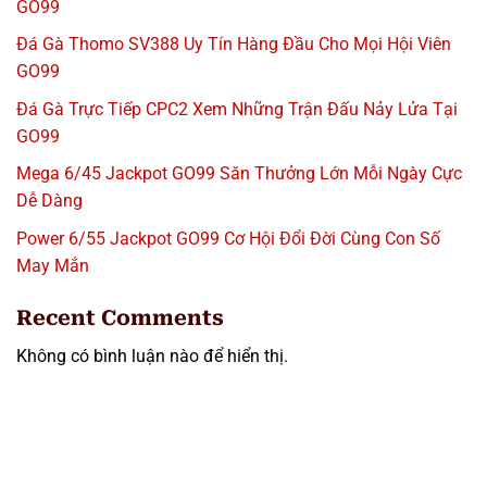
GO99
Đá Gà Thomo SV388 Uy Tín Hàng Đầu Cho Mọi Hội Viên
GO99
Đá Gà Trực Tiếp CPC2 Xem Những Trận Đấu Nảy Lửa Tại
GO99
Mega 6/45 Jackpot GO99 Săn Thưởng Lớn Mỗi Ngày Cực
Dễ Dàng
Power 6/55 Jackpot GO99 Cơ Hội Đổi Đời Cùng Con Số
May Mắn
Recent Comments
Không có bình luận nào để hiển thị.