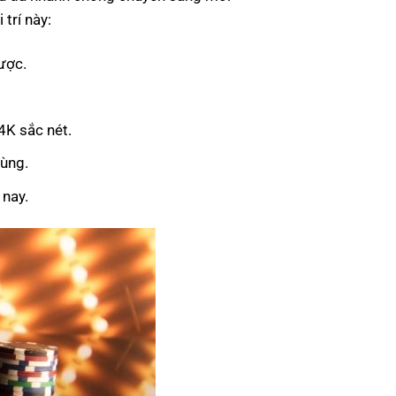
trí này:
ược.
4K sắc nét.
dùng.
 nay.