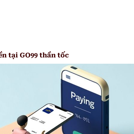
ền tại GO99 thần tốc