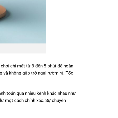
 chơi chỉ mất từ 3 đến 5 phút để hoàn
ng và không gặp trở ngại rườm rà. Tốc
hanh toán qua nhiều kênh khác nhau như
ố dư một cách chính xác. Sự chuyên