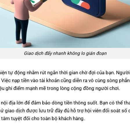
Giao dịch đẩy nhanh không lo gián đoạn
 hiện tự động nhằm rút ngắn thời gian chờ đợi của bạn. Người
. Việc nạp tiền vào tài khoản cũng diễn ra vô cùng sòng phẳ
iệu ghi điểm mạnh mẽ trong lòng cộng đồng người chơi.
g nội địa lớn để đảm bảo dòng tiền thông suốt. Bạn có thể t
sử giao dịch được lưu trữ đầy đủ hỗ trợ hội viên đối soát s
n tâm tuyệt đối cho toàn bộ khách hàng.