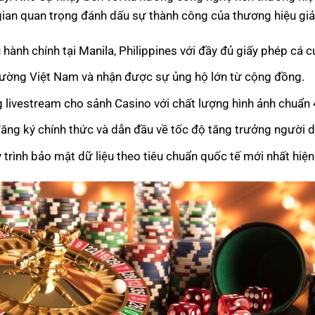
ian quan trọng đánh dấu sự thành công của thương hiệu giải 
ành chính tại Manila, Philippines với đầy đủ giấy phép cá c
rường Việt Nam và nhận được sự ủng hộ lớn từ cộng đồng.
livestream cho sảnh Casino với chất lượng hình ảnh chuẩn 
đăng ký chính thức và dẫn đầu về tốc độ tăng trưởng người 
trình bảo mật dữ liệu theo tiêu chuẩn quốc tế mới nhất hiện