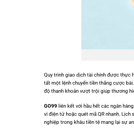
Quy trình giao dịch tài chính được thực
tất một lệnh chuyển tiền thắng cược bài
độ thanh khoản vượt trội giúp thương h
GO99
liên kết với hầu hết các ngân hàn
ví điện tử hoặc quét mã QR nhanh. Lịch 
nghiệp trong khâu tiền tệ mang lại sự a