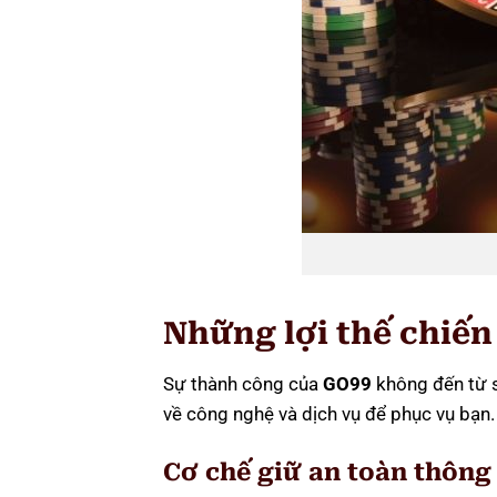
Những lợi thế chiến
Sự thành công của
GO99
không đến từ s
về công nghệ và dịch vụ để phục vụ bạn.
Cơ chế giữ an toàn thông 