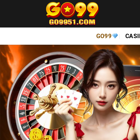
Bỏ
qua
nội
dung
GO99
CAS