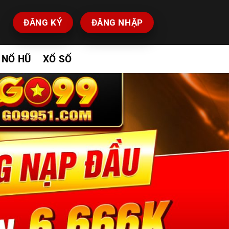
ĐĂNG KÝ
ĐĂNG NHẬP
NỔ HŨ
XỔ SỐ