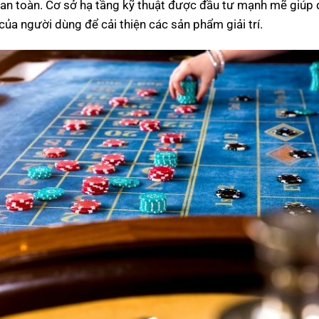
an toàn. Cơ sở hạ tầng kỹ thuật được đầu tư mạnh mẽ giúp q
của người dùng để cải thiện các sản phẩm giải trí.