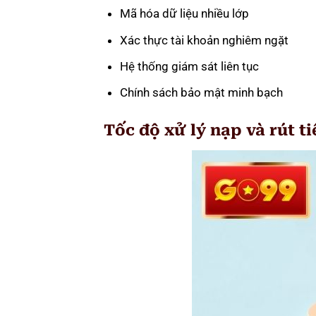
Mã hóa dữ liệu nhiều lớp
Xác thực tài khoản nghiêm ngặt
Hệ thống giám sát liên tục
Chính sách bảo mật minh bạch
Tốc độ xử lý nạp và rút ti