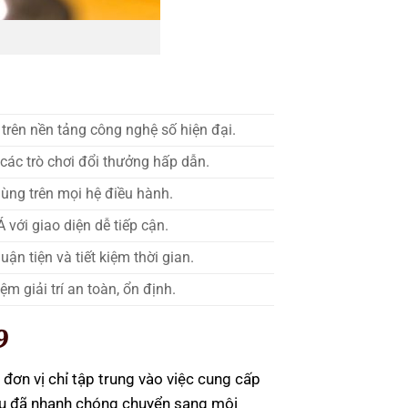
 trên nền tảng công nghệ số hiện đại.
à các trò chơi đổi thưởng hấp dẫn.
 dùng trên mọi hệ điều hành.
 với giao diện dễ tiếp cận.
ận tiện và tiết kiệm thời gian.
 giải trí an toàn, ổn định.
9
ơn vị chỉ tập trung vào việc cung cấp
ệu đã nhanh chóng chuyển sang môi