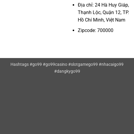
Địa chỉ: 24 Hà Huy Giáp,
Thạnh Lộc, Quận 12, TP.
Hồ Chí Minh, Việt Nam
Zipcode: 700000
Hashtags #go99 #go99casino #slotgamego99 #nhacaigo99
#dangkygo99