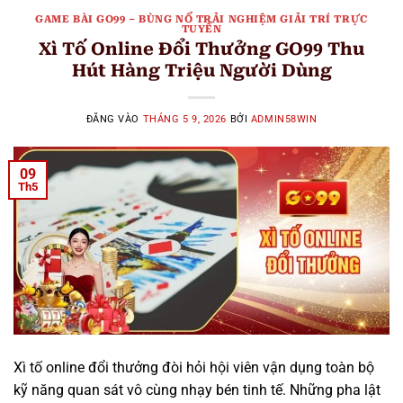
GAME BÀI GO99 – BÙNG NỔ TRẢI NGHIỆM GIẢI TRÍ TRỰC
TUYẾN
Xì Tố Online Đổi Thưởng GO99 Thu
Hút Hàng Triệu Người Dùng
ĐĂNG VÀO
THÁNG 5 9, 2026
BỞI
ADMIN58WIN
09
Th5
Xì tố online đổi thưởng đòi hỏi hội viên vận dụng toàn bộ
kỹ năng quan sát vô cùng nhạy bén tinh tế. Những pha lật