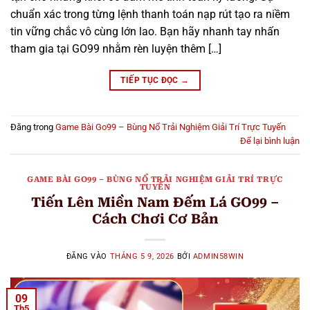
chuẩn xác trong từng lệnh thanh toán nạp rút tạo ra niềm
tin vững chắc vô cùng lớn lao. Bạn hãy nhanh tay nhấn
tham gia tại GO99 nhằm rèn luyện thêm […]
TIẾP TỤC ĐỌC
→
Đăng trong
Game Bài Go99 – Bùng Nổ Trải Nghiệm Giải Trí Trực Tuyến
Để lại bình luận
GAME BÀI GO99 – BÙNG NỔ TRẢI NGHIỆM GIẢI TRÍ TRỰC
TUYẾN
Tiến Lên Miền Nam Đếm Lá GO99 –
Cách Chơi Cơ Bản
ĐĂNG VÀO
THÁNG 5 9, 2026
BỞI
ADMIN58WIN
09
Th5