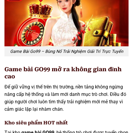
Game Bài Go99 – Bùng Nổ Trải Nghiệm Giải Trí Trực Tuyến
Game bài GO99 mở ra không gian đỉnh
cao
Để giữ vững vị thế trên thị trường, nền tảng không ngừng
nâng cấp hệ thống và làm mới danh mục trò chơi. Điều đó
giúp người chơi luôn tìm thấy trải nghiệm mới mẻ thay vì
cảm giác lặp lại nhàm chán.
Kho siêu phẩm HOT nhất
Tại kho
game bài GO99
, hệ thống trò chơi được tuyển chọn