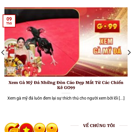
09
Th5
Xem Gà Mỹ Đá Những Đòn Cáo Đẹp Mắt Từ Các Chiến
Kê GO99
Xem gà mỹ đá luôn đem lại sự thích thú cho người xem bởi lối [...]
VỀ CHÚNG TÔI