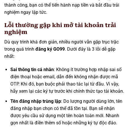
thành công, bạn có thể tiến hành nạp tiền và bắt đầu trải
nghiệm ngay lập tức.
Lỗi thường gặp khi mở tài khoản trải
nghiệm
Dù quy trình khá đơn giản, nhiều người vẫn gặp trục trặc
trong quá trình
đăng ký GO99
. Dưới đây là 3 lỗi dễ gặp
nhất:
Sai thông tin cá nhân
: Không ít trường hợp nhập sai số
điện thoại hoặc email, dẫn đến không nhận được mã
OTP. Khi đó, bạn buộc phải thao tác lại từ đầu. Vì vậy,
hãy xem lại các ký tự trước khi chính thức tạo tài khoản.
Tên đăng nhập trùng lặp
: Do lượng người dùng lớn, tên
đăng nhập bạn chọn có thể đã tồn tại. Bạn sẽ nhận
được yêu cầu sử dụng một tên hoàn toàn mới. Nhanh
gọn nhất là điền thêm số hoặc những ký tự độc đáo.