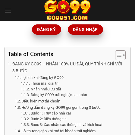
Bỏ
qua
nội
dung
ĐĂNG KÝ
ĐĂNG NHẬP
Table of Contents
ĐĂNG KÝ GO99 – NHẬN 100% ƯU ĐÃI, QUY TRÌNH CHỈ VỚI
3 BƯỚC
Lợi ích khi đăng ký GO99
Thoải mái giải trí
Nhận nhiều ưu đãi
Đăng ký GO99 trải nghiệm an toàn
Điều kiện mở tài khoản
Hướng dẫn đăng ký GO99 gói gọn trong 3 bước
Bước 1: Truy cập nhà cái
Bước 2: Điền thông tin
Bước 3: Xác nhận các thông tin và kích hoạt
Lỗi thường gặp khi mở tài khoản trải nghiệm