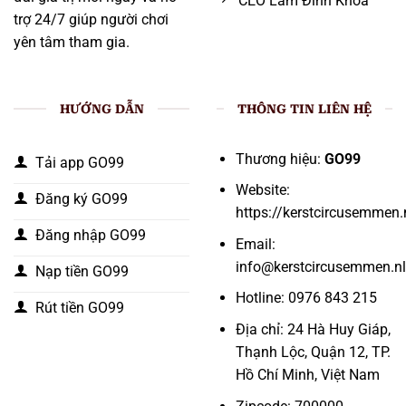
CEO Lâm Đình Khoa
trợ 24/7 giúp người chơi
yên tâm tham gia.
HƯỚNG DẪN
THÔNG TIN LIÊN HỆ
Thương hiệu:
GO99
Tải app GO99
Website:
Đăng ký GO99
https://kerstcircusemmen.
Đăng nhập GO99
Email:
info@kerstcircusemmen.nl
Nạp tiền GO99
Hotline: 0976 843 215
Rút tiền GO99
Địa chỉ: 24 Hà Huy Giáp,
Thạnh Lộc, Quận 12, TP.
Hồ Chí Minh, Việt Nam