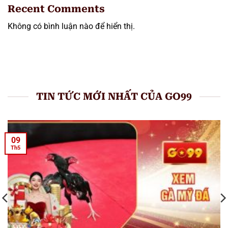
Recent Comments
Không có bình luận nào để hiển thị.
TIN TỨC MỚI NHẤT CỦA GO99
09
Th5