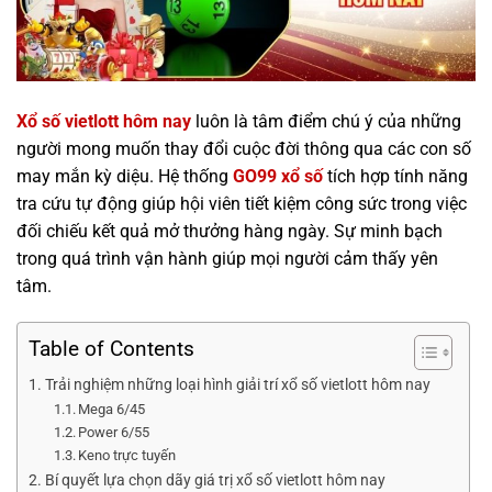
Xổ số vietlott hôm nay
luôn là tâm điểm chú ý của những
người mong muốn thay đổi cuộc đời thông qua các con số
may mắn kỳ diệu. Hệ thống
GO99 xổ số
tích hợp tính năng
tra cứu tự động giúp hội viên tiết kiệm công sức trong việc
đối chiếu kết quả mở thưởng hàng ngày. Sự minh bạch
trong quá trình vận hành giúp mọi người cảm thấy yên
tâm.
Table of Contents
Trải nghiệm những loại hình giải trí xổ số vietlott hôm nay
Mega 6/45
Power 6/55
Keno trực tuyến
Bí quyết lựa chọn dãy giá trị xổ số vietlott hôm nay