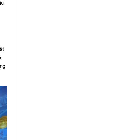
ầu
ật
m
áng