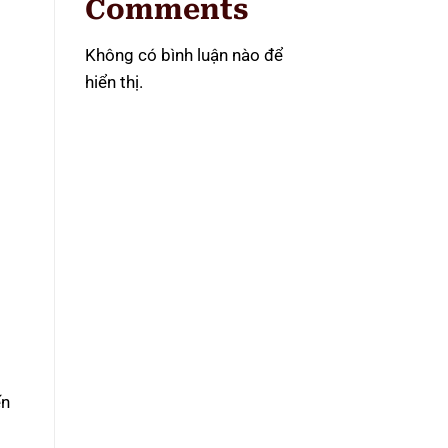
Comments
Không có bình luận nào để
hiển thị.
ến