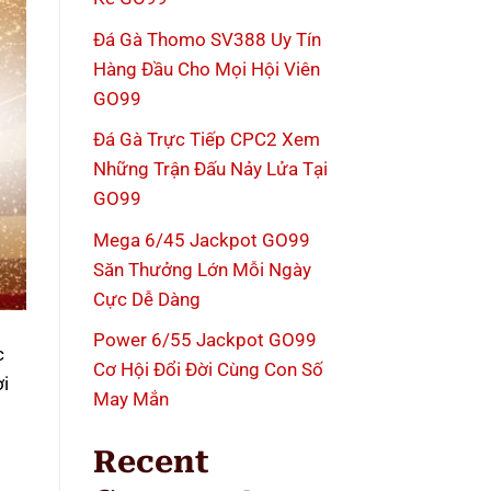
Đá Gà Thomo SV388 Uy Tín
Hàng Đầu Cho Mọi Hội Viên
GO99
Đá Gà Trực Tiếp CPC2 Xem
Những Trận Đấu Nảy Lửa Tại
GO99
Mega 6/45 Jackpot GO99
Săn Thưởng Lớn Mỗi Ngày
Cực Dễ Dàng
Power 6/55 Jackpot GO99
c
Cơ Hội Đổi Đời Cùng Con Số
ơi
May Mắn
Recent