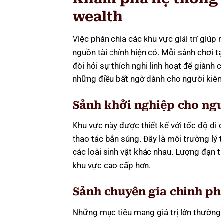
wealth
Việc phân chia các khu vực giải trí gi
nguồn tài chính hiện có. Mỗi sảnh chơi t
đòi hỏi sự thích nghi linh hoạt để giàn
những điều bất ngờ dành cho người kiên 
Sảnh khởi nghiệp cho ng
Khu vực này được thiết kế với tốc độ d
thao tác bắn súng. Đây là môi trường lý
các loài sinh vật khác nhau. Lượng đạn 
khu vực cao cấp hơn.
Sảnh chuyên gia chinh p
Những mục tiêu mang giá trị lớn thường x