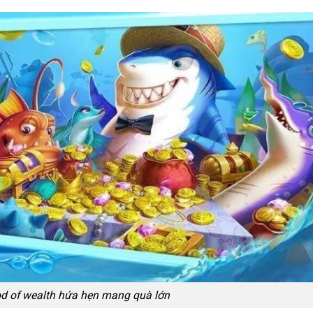
od of wealth hứa hẹn mang quà lớn